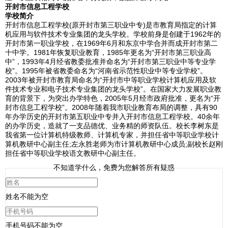
开封市信息工程学校
学校简介
开封市信息工程学校(原开封市第三职业中专)是市教育局指定的计算
机应用与软件技术专业集团的龙头学校。学校前身是创建于1962年的
开封市第一职业学校，在1969年6月和东京中学合并而成开封市第二
十中学。1981年恢复职业教育，1985年更名为“开封市第三职业高
中”，1993年4月经省教委批准并命名为“开封市第三职业中等专业学
校”。1995年被省教委命名为“河南省示范性职业中等专业学校”。
2003年被开封市教育局命名为“开封市中等职业学校计算机应用及软
件技术专业和电子技术专业集团的龙头学校”。在国家大力发展职业教
育的背景下，为突出办学特色，2005年5月经市政府批准，更名为“开
封市信息工程学校”。2008年随着我市职业教育布局的调整，具有90
年办学历史的开封市第五职业中专并入开封市信息工程学校。40余年
的办学历史，造就了一支品德优、业务精的师资队伍。校长李树东是
我省第一位计算机特级教师、计算机专家，并担任省中等职业学校计
算机教研中心副主任;左永胜老师为市计算机教研中心成员;副校长赵刚
担任省中等职业学校语文教研中心副主任。
不知道学什么，免费为您解答所有疑惑
姓名不能为空
手机号码不能为空